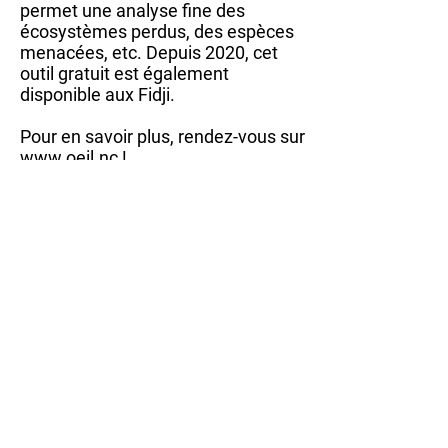
permet une analyse fine des
écosystèmes perdus, des espèces
menacées, etc. Depuis 2020, cet
outil gratuit est également
disponible aux Fidji.
Pour en savoir plus, rendez-vous sur
www.oeil.nc
!
Fabien Albouy - Observatoire de
l'environnement en Nouvelle-
Calédonie - OEIL
pression environnementale, incendie,
suivi innovant, Nouvelle-Calédonie
Soumettez votre fait
© 2020 by SPREP
information