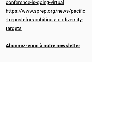
conference-is-going-virtual
https://www.sprep.org/news/pacific
-to-push-for-ambitious-biodiversity-
targets
Abonnez-vous à notre newsletter
COUVERTURE MÉDIATIQUE
© 2020 by SPREP
information
NOUS CONTACTER
ABONNEZ-VOUS À NOTRE NEWSLETTER