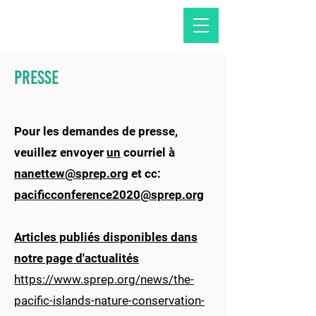
PRESSE
Pour les demandes de presse,
veuillez envoyer
un
courriel à
nanettew@sprep.org
et cc:
pacificconference2020@sprep.org
Articles publiés disponibles dans
notre page d'actualités
https://www.sprep.org/news/the-
pacific-islands-nature-conservation-