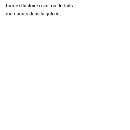
forme d'histoire éclair ou de faits
marquants dans la galerie ;
Organisez un événement local lié à la
conférence
Veuillez envoyer un courriel à
pacificconference2020@sprep.org
pour plus d'informations.
Q4.
Qu'en est-il des Prix PIELA (Prix
de l'environnement) - auront-ils
encore lieu ?
Nous honorerons et célébrerons nos
leaders environnementaux lors de
l'événement en 2021. Les dates en
2021 et le lieu sont à déterminer.