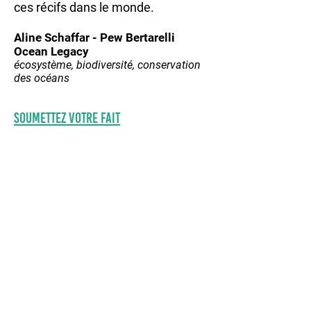
ces récifs dans le monde.
Aline Schaffar - Pew Bertarelli
Ocean Legacy
écosystème, biodiversité, conservation
des océans
Soumettez votre fait
© 2020 by SPREP
information
NOUS CONTACTER
ABONNEZ-VOUS À NOTRE NEWSLETTER