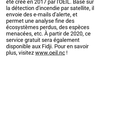
été créé en 2017 par l'OEIL. Basé sur
la détection d'incendie par satellite, il
envoie des e-mails d'alerte, et
permet une analyse fine des
écosystèmes perdus, des espèces
menacées, etc. À partir de 2020, ce
service gratuit sera également
disponible aux Fidji. Pour en savoir
plus, visitez
www.oeil.nc
!
Fabien Albouy - Observatoire de
l'environnement en Nouvelle-
Calédonie (OEIL)
pression environnementale, feux de
brousse, surveillance innovante,
Nouvelle-Calédonie
Soumettez votre histoire
© 2020 by SPREP