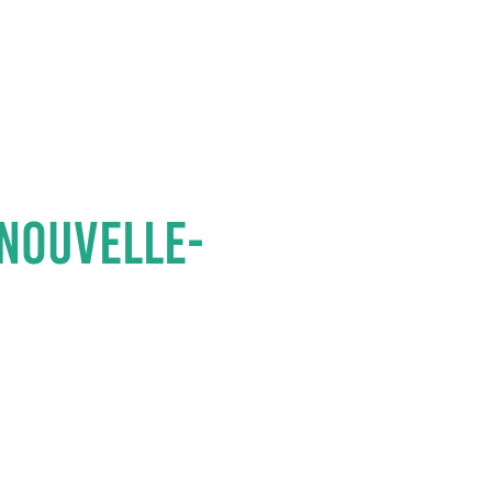
 NOUS
MÉDIAS
ÊTRE IMPLIQUÉ
NOUS CONTACT
 Nouvelle-