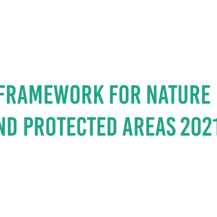
HOME
ABOUT U
s Framework for Nature
nd Protected Areas 202