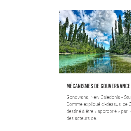
Mécanismes de gouvernance
Gondwana, New Caledonia - Stu
Comme expliqué ci-dessus, ce C
destiné à être « approprié » par 
des acteurs de...