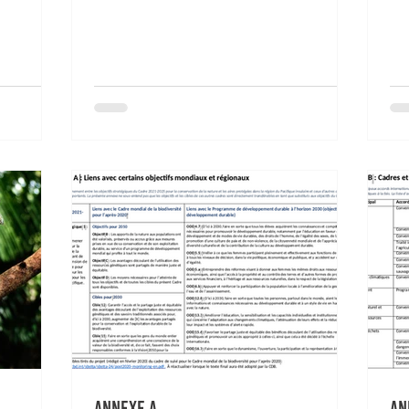
Annexe A
An