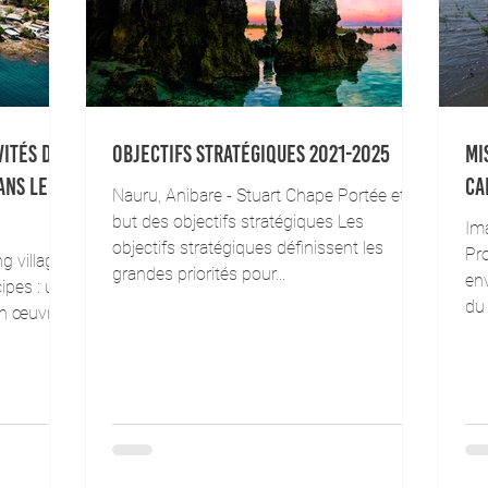
vités de
Objectifs stratégiques 2021-2025
Mi
ans le
Ca
Nauru, Anibare - Stuart Chape Portée et
but des objectifs stratégiques Les
Im
objectifs stratégiques définissent les
Pro
g village -
grandes priorités pour...
en
ipes : un
du 
en œuvre