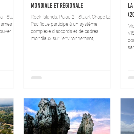
mondiale et régionale
la
(2
a - Stuart
Rock Islands, Palau 2 - Stuart Chape Le
nismes
Pacifique participe à un système
Mo
rouver
complexe d’accords et de cadres
VI
mondiaux sur l’environnement,...
bo
san