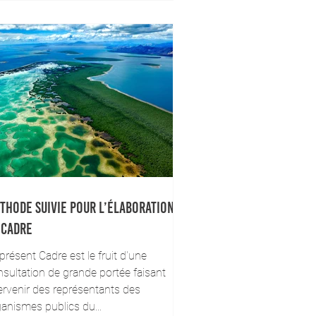
thode suivie pour l’élaboration de
 Cadre
présent Cadre est le fruit d'une
sultation de grande portée faisant
ervenir des représentants des
anismes publics du...