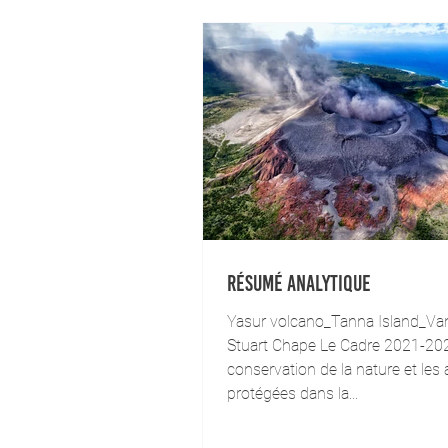
Résumé analytique
Yasur volcano_Tanna Island_Va
Stuart Chape Le Cadre 2021-202
conservation de la nature et les 
protégées dans la...