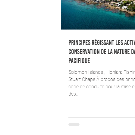
Principes régissant les acti
conservation de la nature d
Pacifique
Solomon Islands , Honiara Fishin
Stuart Chape À propos des princ
code de conduite pour la mise 
des...