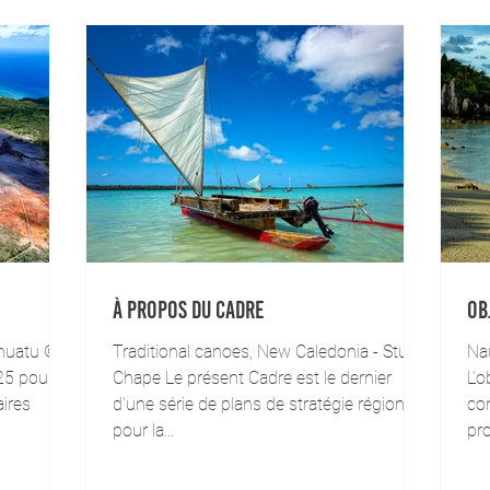
À propos du Cadre
Ob
nuatu ©
Traditional canoes, New Caledonia - Stuart
Na
5 pour la
Chape Le présent Cadre est le dernier
L‘o
aires
d'une série de plans de stratégie régionale
con
pour la...
pro