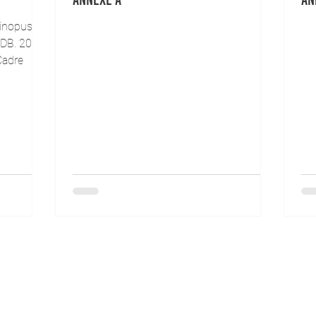
linopus
CDB. 2020.
Cadre