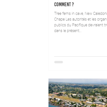
comment ?
Tree ferns in cave, New Caledoni
Chape Les autorités et les orga
publics du Pacifique devraient t
dans le présent...