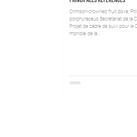
Crimson-crowned fruit dove, Pti
porphyraceus Secrétariat de la 
Projet de cadre de suivi pour le 
mondial de la...
information
CONTACT US