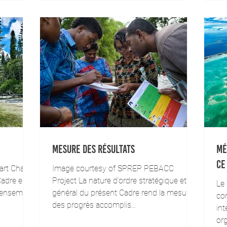
Mesure des résultats
Mé
ce
art Chape
Image courtesy of SPREP PEBACC
adre est
Project La nature d’ordre stratégique et
Le 
l’ensemble
général du présent Cadre rend la mesure
con
des progrès accomplis...
int
org