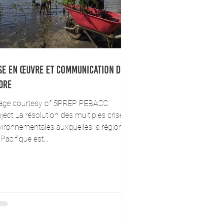
se en œuvre et communication du
dre
age courtesy of SPREP PEBACC
ject La résolution des multiples crises
vironnementales auxquelles la région
Pacifique est...